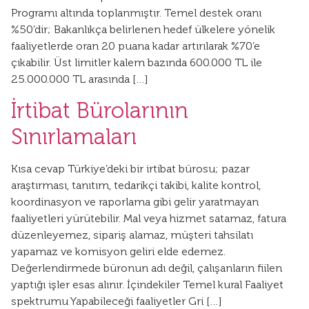
Programı altında toplanmıştır. Temel destek oranı
%50’dir; Bakanlıkça belirlenen hedef ülkelere yönelik
faaliyetlerde oran 20 puana kadar artırılarak %70’e
çıkabilir. Üst limitler kalem bazında 600.000 TL ile
25.000.000 TL arasında […]
İrtibat Bürolarının
Sınırlamaları
Kısa cevap Türkiye’deki bir irtibat bürosu; pazar
araştırması, tanıtım, tedarikçi takibi, kalite kontrol,
koordinasyon ve raporlama gibi gelir yaratmayan
faaliyetleri yürütebilir. Mal veya hizmet satamaz, fatura
düzenleyemez, sipariş alamaz, müşteri tahsilatı
yapamaz ve komisyon geliri elde edemez.
Değerlendirmede büronun adı değil, çalışanların fiilen
yaptığı işler esas alınır. İçindekiler Temel kural Faaliyet
spektrumu Yapabileceği faaliyetler Gri […]