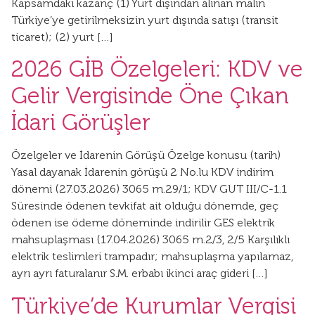
Kapsamdaki kazanç (1) Yurt dışından alınan malın
Türkiye’ye getirilmeksizin yurt dışında satışı (transit
ticaret); (2) yurt […]
2026 GİB Özelgeleri: KDV ve
Gelir Vergisinde Öne Çıkan
İdari Görüşler
Özelgeler ve İdarenin Görüşü Özelge konusu (tarih)
Yasal dayanak İdarenin görüşü 2 No.lu KDV indirim
dönemi (27.03.2026) 3065 m.29/1; KDV GUT III/C-1.1
Süresinde ödenen tevkifat ait olduğu dönemde, geç
ödenen ise ödeme döneminde indirilir GES elektrik
mahsuplaşması (17.04.2026) 3065 m.2/3, 2/5 Karşılıklı
elektrik teslimleri trampadır; mahsuplaşma yapılamaz,
ayrı ayrı faturalanır S.M. erbabı ikinci araç gideri […]
Türkiye’de Kurumlar Vergisi