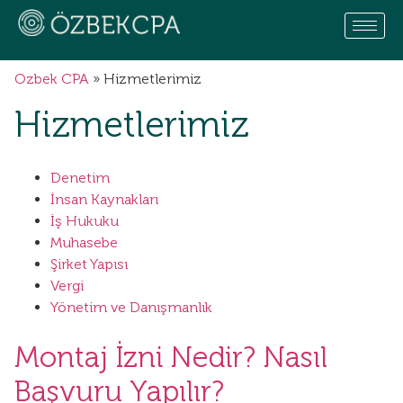
Ozbek CPA
»
Hizmetlerimiz
Hizmetlerimiz
Denetim
İnsan Kaynakları
İş Hukuku
Muhasebe
Şirket Yapısı
Vergi
Yönetim ve Danışmanlık
Montaj İzni Nedir? Nasıl
Başvuru Yapılır?