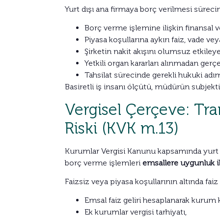
Yurt dışı ana firmaya borç verilmesi süre
Borç verme işlemine ilişkin finansal 
Piyasa koşullarına aykırı faiz, vade ve
Şirketin nakit akışını olumsuz etkiley
Yetkili organ kararları alınmadan gerçe
Tahsilat sürecinde gerekli hukuki adı
Basiretli iş insanı ölçütü, müdürün subjekti
Vergisel Çerçeve: Tra
Riski (KVK m.13)
Kurumlar Vergisi Kanunu kapsamında yurt dışı
borç verme işlemleri
emsallere uygunluk il
Faizsiz veya piyasa koşullarının altında fai
Emsal faiz geliri hesaplanarak kurum 
Ek kurumlar vergisi tarhiyatı,