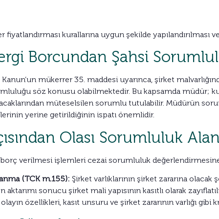
er fiyatlandırması kurallarına uygun şekilde yapılandırılması
ergi Borcundan Şahsi Sorumlu
Kanun’un mükerrer 35. maddesi uyarınca, şirket malvarlığın
umluluğu söz konusu olabilmektedir. Bu kapsamda müdür; kuru
acaklarından müteselsilen sorumlu tutulabilir. Müdürün sorum
rinin yerine getirildiğinin ispatı önemlidir.
sından Olası Sorumluluk Alan
maya borç verilmesi işlemleri cezai sorumluluk değerlendirmesi
lanma (TCK m.155):
Şirket varlıklarının şirket zararına olacak 
 aktarımı sonucu şirket mali yapısının kasıtlı olarak zayıflatı
n özellikleri, kasıt unsuru ve şirket zararının varlığı gibi kr