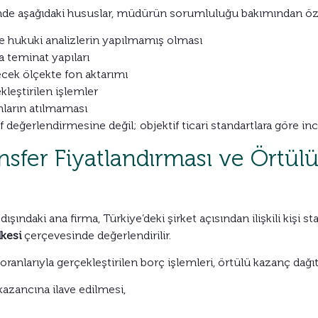
cinde aşağıdaki hususlar, müdürün sorumluluğu bakımından öze
ve hukuki analizlerin yapılmamış olması
ya teminat yapıları
ecek ölçekte fon aktarımı
kleştirilen işlemler
mların atılmaması
f değerlendirmesine değil; objektif ticari standartlara göre i
nsfer Fiyatlandırması ve Örtül
ndaki ana firma, Türkiye’deki şirket açısından ilişkili kişi st
kesi
çerçevesinde değerlendirilir.
z oranlarıyla gerçekleştirilen borç işlemleri, örtülü kazanç dağ
kazancına ilave edilmesi,