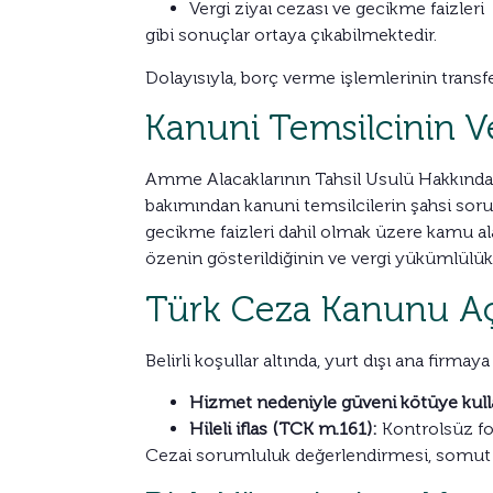
Vergi ziyaı cezası ve gecikme faizleri
gibi sonuçlar ortaya çıkabilmektedir.
Dolayısıyla, borç verme işlemlerinin transf
Kanuni Temsilcinin V
Amme Alacaklarının Tahsil Usulü Hakkında 
bakımından kanuni temsilcilerin şahsi sor
gecikme faizleri dahil olmak üzere kamu al
özenin gösterildiğinin ve vergi yükümlülükle
Türk Ceza Kanunu Açı
Belirli koşullar altında, yurt dışı ana fir
Hizmet nedeniyle güveni kötüye kul
Hileli iflas (TCK m.161):
Kontrolsüz fon
Cezai sorumluluk değerlendirmesi, somut olayı