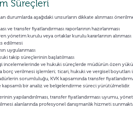
m Süreçleri
anan durumlarda aşağıdaki unsurların dikkate alınması önerilm
sı ve transfer fiyatlandırması raporlarının hazırlanması
ren yönetim kurulu veya ortaklar kurulu kararlarının alınması
s edilmesi
ının uygulanması
uki takip süreçlerinin başlatılması
vergi incelemelerinde ve hukuki süreçlerde müdürün özen yü
ya borç verilmesi işlemleri; ticari, hukuki ve vergisel boyutlar
dürlerin sorumluluğu, KVK kapsamında transfer fiyatlandırmas
de kapsamlı bir analiz ve belgelendirme süreci yürütülmelidir.
erinin yapılandırılması, transfer fiyatlandırması uyumu, yöne
rilmesi alanlarında profesyonel danışmanlık hizmeti sunmakta