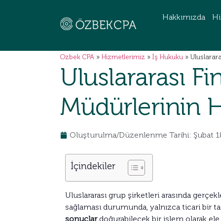
Hakkımızda
Hi
Ozbek CPA
»
Hizmetlerimiz
»
İş Hukuku
»
Uluslarar
Uluslararası F
Müdürlerinin 
Oluşturulma/Düzenlenme Tarihi: Şubat 1
İçindekiler
Uluslararası grup şirketleri arasında gerçek
sağlaması durumunda, yalnızca ticari bir t
sonuçlar
doğurabilecek bir işlem olarak el