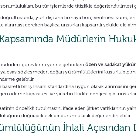
orumlulukları, bu tür işlemlerde titizlikle değerlendirilmesi 
ğrultusunda, yurt dışı ana firmaya borç verilmesi süreçlerind
e alınması gereken başlıca unsurları kapsamlı şekilde ele alm
 Kapsamında Müdürlerin Huku
üdürleri, görevlerini yerine getirirken
özen ve sadakat yükü
 esas sözleşmeden doğan yükümlülüklerini kusurlu biçimde ih
ndeme gelebilir.
basiretli bir iş insanı standardına uygun olarak alınmasını ger
 geri ödeme kapasitesi ve şirketin likidite dengesi gibi unsurlar
tinin öncelikli tutulmasını ifade eder. Şirket varlıklarının 
luğunu doğurabilecek bir durum olarak değerlendirilebilir.
ümlülüğünün İhlali Açısından