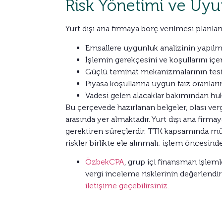
Risk Yönetimi ve Uyu
Yurt dışı ana firmaya borç verilmesi planl
Emsallere uygunluk analizinin yapılma
İşlemin gerekçesini ve koşullarını içe
Güçlü teminat mekanizmalarının tesi
Piyasa koşullarına uygun faiz oranlar
Vadesi gelen alacaklar bakımından huk
Bu çerçevede hazırlanan belgeler, olası 
arasında yer almaktadır. Yurt dışı ana firma
gerektiren süreçlerdir. TTK kapsamında mü
riskler birlikte ele alınmalı; işlem öncesin
ÖzbekCPA
, grup içi finansman işleml
vergi inceleme risklerinin değerlendi
iletişime geçebilirsiniz.