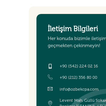
İletişim Bilgileri
Her konuda bizimle iletişi
geçmekten çekinmeyin!
+90 (542) 224 02 16
+90 (212) 356 80 00
info@ozbekcpa.com
Levent Mah. Güllü Soka