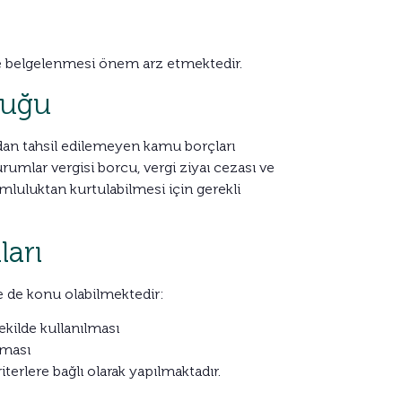
 ve belgelenmesi önem arz etmektedir.
luğu
dan tahsil edilemeyen kamu borçları
mlar vergisi borcu, vergi ziyaı cezası ve
luluktan kurtulabilmesi için gerekli
ları
ne de konu olabilmektedir:
şekilde kullanılması
lması
iterlere bağlı olarak yapılmaktadır.