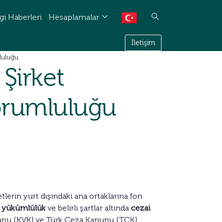
gi Haberleri
Hesaplamalar
İletişim
luluğu
Şirket
orumluluğu
tlerin yurt dışındaki ana ortaklarına fon
l yükümlülük
ve belirli şartlar altında
cezai
anunu (KVK) ve Türk Ceza Kanunu (TCK)