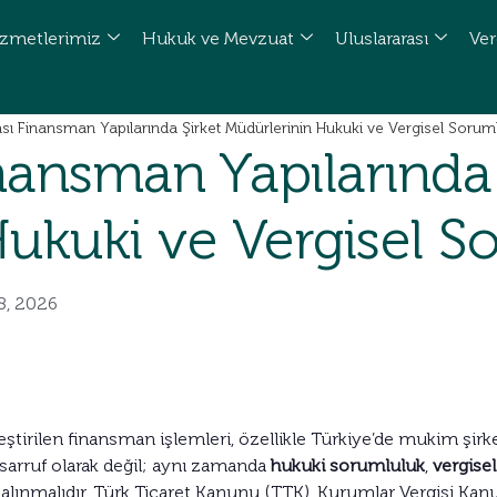
zmetlerimiz
Hukuk ve Mevzuat
Uluslararası
Ver
ası Finansman Yapılarında Şirket Müdürlerinin Hukuki ve Vergisel Sorum
inansman Yapılarında 
Hukuki ve Vergisel S
8, 2026
leştirilen finansman işlemleri, özellikle Türkiye’de mukim şirke
asarruf olarak değil; aynı zamanda
hukuki sorumluluk
,
vergise
e alınmalıdır. Türk Ticaret Kanunu (TTK), Kurumlar Vergisi K