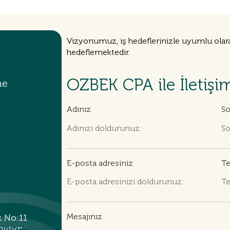
Vizyonumuz, iş hedeflerinizle uyumlu olara
hedeflemektedir.
OZBEK CPA ile İletişi
me
Adınız
So
E-posta adresiniz
Te
Mesajınız
k No:11