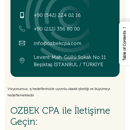
+90 (542) 224 02 16
←
+90 (212) 356 80 00
Table of Contents
info@ozbekcpa.com
Levent Mah. Güllü Sokak No:11
Beşiktaş İSTANBUL / TÜRKİYE
Vizyonumuz, iş hedeflerinizle uyumlu olarak işbirliği ve büyümeyi
hedeflemektedir.
OZBEK CPA ile İletişime
Geçin: