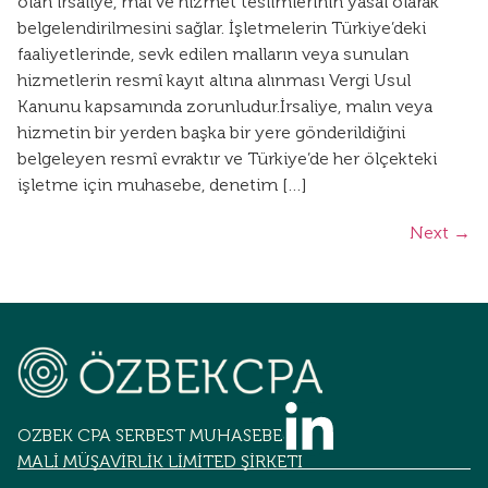
olan irsaliye, mal ve hizmet teslimlerinin yasal olarak
belgelendirilmesini sağlar. İşletmelerin Türkiye’deki
faaliyetlerinde, sevk edilen malların veya sunulan
hizmetlerin resmî kayıt altına alınması Vergi Usul
Kanunu kapsamında zorunludur.İrsaliye, malın veya
hizmetin bir yerden başka bir yere gönderildiğini
belgeleyen resmî evraktır ve Türkiye’de her ölçekteki
işletme için muhasebe, denetim […]
Next
→
OZBEK CPA SERBEST MUHASEBECİLİK
MALİ MÜŞAVİRLİK LİMİTED ŞİRKETİ