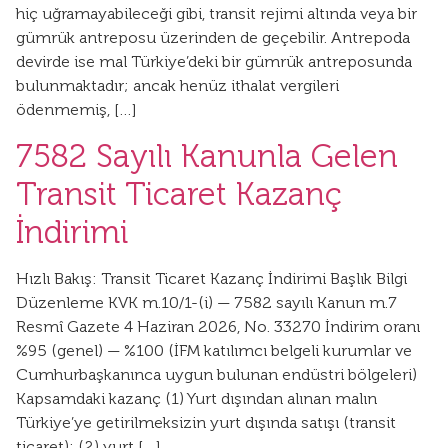
hiç uğramayabileceği gibi, transit rejimi altında veya bir
gümrük antreposu üzerinden de geçebilir. Antrepoda
devirde ise mal Türkiye’deki bir gümrük antreposunda
bulunmaktadır; ancak henüz ithalat vergileri
ödenmemiş, […]
7582 Sayılı Kanunla Gelen
Transit Ticaret Kazanç
İndirimi
Hızlı Bakış: Transit Ticaret Kazanç İndirimi Başlık Bilgi
Düzenleme KVK m.10/1-(i) — 7582 sayılı Kanun m.7
Resmî Gazete 4 Haziran 2026, No. 33270 İndirim oranı
%95 (genel) — %100 (İFM katılımcı belgeli kurumlar ve
Cumhurbaşkanınca uygun bulunan endüstri bölgeleri)
Kapsamdaki kazanç (1) Yurt dışından alınan malın
Türkiye’ye getirilmeksizin yurt dışında satışı (transit
ticaret); (2) yurt […]