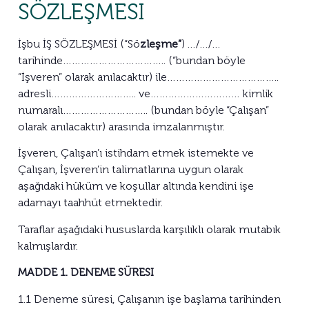
SÖZLEŞMESI
İşbu İŞ SÖZLEŞMESİ (“Sö
zleşme”
) …/…/…
tarihinde…………………………….. (“bundan böyle
“İşveren” olarak anılacaktır) ile………………………………..
adresli……………………….. ve………………………… kimlik
numaralı……………………….. (bundan böyle “Çalışan”
olarak anılacaktır) arasında imzalanmıştır.
İşveren, Çalışan’ı istihdam etmek istemekte ve
Çalışan, İşveren’in talimatlarına uygun olarak
aşağıdaki hüküm ve koşullar altında kendini işe
adamayı taahhüt etmektedir.
Taraflar aşağıdaki hususlarda karşılıklı olarak mutabık
kalmışlardır.
MADDE 1. DENEME SÜRESI
1.1 Deneme süresi, Çalışanın işe başlama tarihinden