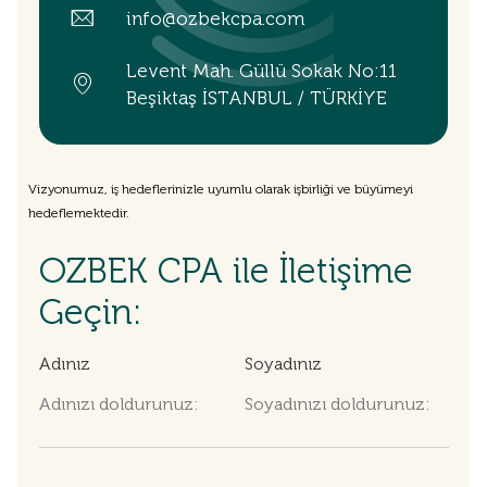
info@ozbekcpa.com
Levent Mah. Güllü Sokak No:11
Beşiktaş İSTANBUL / TÜRKİYE
Vizyonumuz, iş hedeflerinizle uyumlu olarak işbirliği ve büyümeyi
hedeflemektedir.
OZBEK CPA ile İletişime
Geçin:
Adınız
Soyadınız