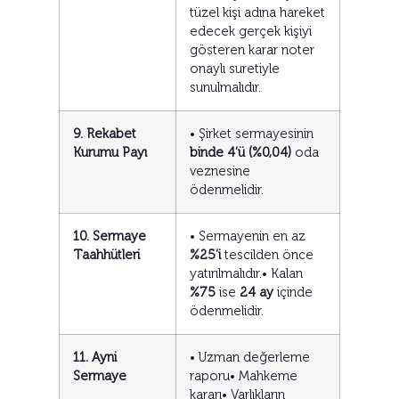
tüzel kişi adına hareket
edecek gerçek kişiyi
gösteren karar noter
onaylı suretiyle
sunulmalıdır.
9. Rekabet
• Şirket sermayesinin
Kurumu Payı
binde 4’ü (%0,04)
oda
veznesine
ödenmelidir.
10. Sermaye
• Sermayenin en az
Taahhütleri
%25’i
tescilden önce
yatırılmalıdır.• Kalan
%75
ise
24 ay
içinde
ödenmelidir.
11. Ayni
• Uzman değerleme
Sermaye
raporu• Mahkeme
kararı• Varlıkların