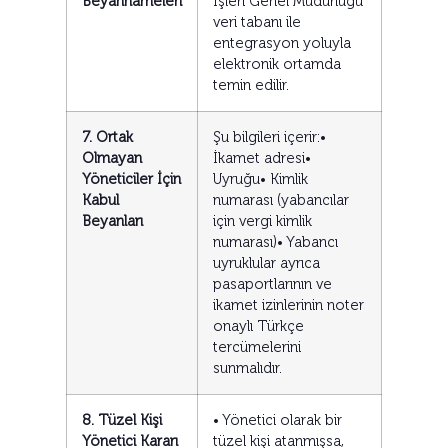
Beyannameleri
İşleri Genel Müdürlüğü
veri tabanı ile
entegrasyon yoluyla
elektronik ortamda
temin edilir.
7. Ortak
Şu bilgileri içerir:•
Olmayan
İkamet adresi•
Yöneticiler İçin
Uyruğu• Kimlik
Kabul
numarası (yabancılar
Beyanları
için vergi kimlik
numarası)• Yabancı
uyruklular ayrıca
pasaportlarının ve
ikamet izinlerinin noter
onaylı Türkçe
tercümelerini
sunmalıdır.
8. Tüzel Kişi
• Yönetici olarak bir
Yönetici Kararı
tüzel kişi atanmışsa,