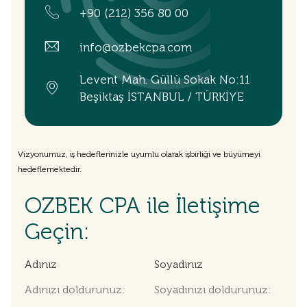
+90 (212) 356 80 00
info@ozbekcpa.com
Levent Mah. Güllü Sokak No:11
Beşiktaş İSTANBUL / TÜRKİYE
Vizyonumuz, iş hedeflerinizle uyumlu olarak işbirliği ve büyümeyi
hedeflemektedir.
OZBEK CPA ile İletişime
Geçin:
Adınız
Soyadınız