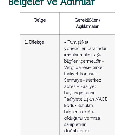
Belgeler ve Adımlar
Belge
Gereklilikler /
Açıklamalar
1. Dilekçe
• Tüm şirket
yöneticileri tarafından
imzalanmalıdır.• Şu
bilgileri içermelidir:–
Vergi dairesi– Şirket
faaliyet konusu–
Sermaye– Merkez
adresi– Faaliyet
başlangıç tarihi–
Faaliyete ilişkin NACE
kodu• Sunulan
bilgilerin doğru
olduğunu ve imza
sahiplerinin
doğabilecek