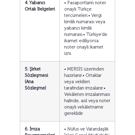
4. Yabancı
• Pasaportların noter
Ortak Belgeleri
onaylı Türkçe
tercümeleri.• Vergi
kimlik numarası veya
yabancı kimlik
numarası.• Türkiye’de
ikamet ediliyorsa
noter onaylı ikamet
izni.
5. Şirket
• MERSİS üzerinden
Sözleşmesi
hazırlanır.• Ortaklar
(Ana
veya vekilleri
Sözleşme)
tarafından imzalanır.•
Vekâleten imzalanması
halinde, asıl veya noter
onaylı vekâletname
gereklidir.
6. İmza
• Nüfus ve Vatandaşlık