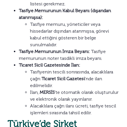
listesi gerekmez.
Tasfiye Memurunun Kabul Beyanı (dışarıdan
atanmışsa):
Tasfiye memuru, yöneticiler veya
hissedarlar dışından atanmışsa, görevi
kabul ettiğini gösteren bir belge
sunulmalıdır.
Tasfiye Memurunun İmza Beyanı:
Tasfiye
memurunun noter tasdikli imza beyanı.
Ticaret Sicil Gazetesinde İlan:
Tasfiyenin tescili sonrasında, alacaklılara
çağrı
Ticaret Sicil Gazetesi
‘nde ilan
edilmelidir.
İlan,
MERSİS
‘te otomatik olarak oluşturulur
ve elektronik olarak yayınlanır.
Alacaklılara çağrı ilanı ücreti, tasfiye tescil
işlemleri sırasında tahsil edilir.
Türkiye’de Şirket