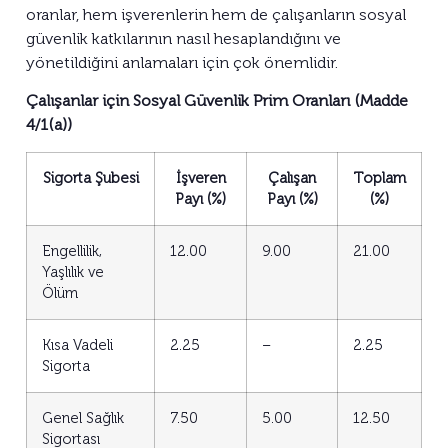
oranlar, hem işverenlerin hem de çalışanların sosyal
güvenlik katkılarının nasıl hesaplandığını ve
yönetildiğini anlamaları için çok önemlidir.
Çalışanlar için Sosyal Güvenlik Prim Oranları (Madde
4/1(a))
Sigorta Şubesi
İşveren
Çalışan
Toplam
Payı (%)
Payı (%)
(%)
Engellilik,
12.00
9.00
21.00
Yaşlılık ve
Ölüm
Kısa Vadeli
2.25
–
2.25
Sigorta
Genel Sağlık
7.50
5.00
12.50
Sigortası