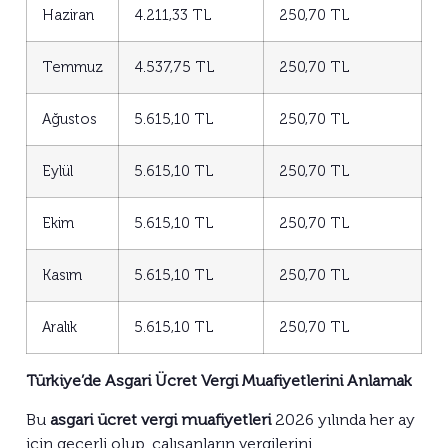
Haziran
4.211,33 TL
250,70 TL
Temmuz
4.537,75 TL
250,70 TL
Ağustos
5.615,10 TL
250,70 TL
Eylül
5.615,10 TL
250,70 TL
Ekim
5.615,10 TL
250,70 TL
Kasım
5.615,10 TL
250,70 TL
Aralık
5.615,10 TL
250,70 TL
Türkiye’de Asgari Ücret Vergi Muafiyetlerini Anlamak
Bu
asgari ücret vergi muafiyetleri
2026 yılında her ay
için geçerli olup, çalışanların vergilerini