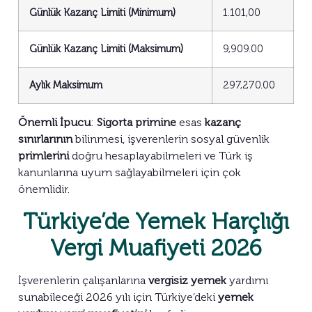
Günlük Kazanç Limiti (Minimum)
1.101,00
Günlük Kazanç Limiti (Maksimum)
9,909.00
Aylık Maksimum
297,270.00
Önemli İpucu
:
Sigorta primine
esas
kazanç
sınırlarının
bilinmesi, işverenlerin sosyal güvenlik
primlerini
doğru hesaplayabilmeleri ve Türk iş
kanunlarına uyum sağlayabilmeleri için çok
önemlidir.
Türkiye’de Yemek Harçlığı
Vergi Muafiyeti 2026
İşverenlerin çalışanlarına
vergisiz
yemek
yardımı
sunabileceği 2026 yılı için Türkiye’deki
yemek