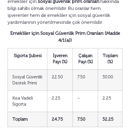
emekliler için
sosyal güvenlik prim oranları
hakkında
bilgi sahibi olmak önemlidir. Bu oranlar hem
işverenler hem de emekliler için sosyal güvenlik
yardımlarının yönetilmesinde çok önemlidir.
Emekliler için Sosyal Güvenlik Prim Oranları (Madde
4/1(a))
Sigorta Şubesi
İşveren
Çalışan
Toplam
Payı (%)
Payı (%)
(%)
Sosyal Güvenlik
22.50
7.50
30.00
Destek Primi
Kısa Vadeli
2.25
–
2.25
Sigorta
Toplam
24.75
7.50
32.25