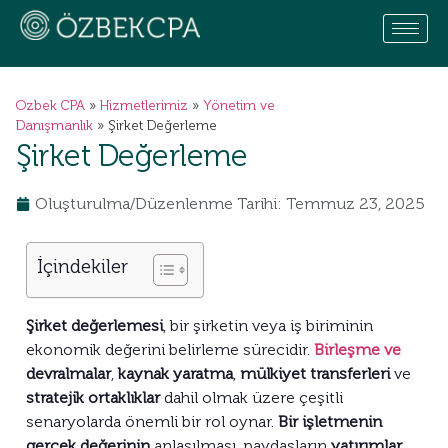
Ozbek CPA
»
Hizmetlerimiz
»
Yönetim ve
Danışmanlık
»
Şirket Değerleme
Şirket Değerleme
Oluşturulma/Düzenlenme Tarihi: Temmuz 23, 2025
İçindekiler
Şirket değerlemesi
, bir şirketin veya iş biriminin
ekonomik değerini belirleme sürecidir.
Birleşme ve
devralmalar
,
kaynak yaratma
,
mülkiyet transferleri
ve
stratejik ortaklıklar
dahil olmak üzere çeşitli
senaryolarda önemli bir rol oynar.
Bir işletmenin
gerçek değerinin
anlaşılması, paydaşların
yatırımlar
,