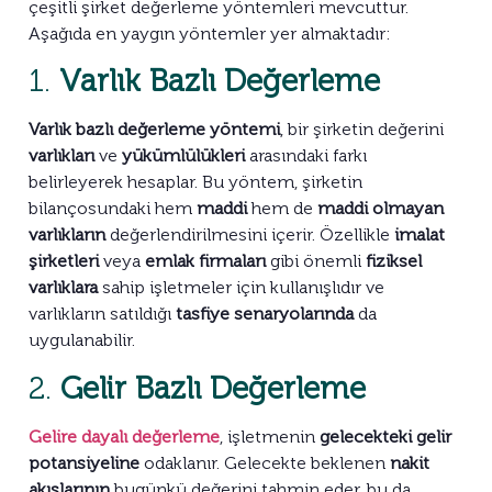
çeşitli şirket değerleme yöntemleri mevcuttur.
Aşağıda en yaygın yöntemler yer almaktadır:
1.
Varlık Bazlı Değerleme
Varlık bazlı değerleme yöntemi
, bir şirketin değerini
varlıkları
ve
yükümlülükleri
arasındaki farkı
belirleyerek hesaplar. Bu yöntem, şirketin
bilançosundaki hem
maddi
hem de
maddi olmayan
varlıkların
değerlendirilmesini içerir. Özellikle
imalat
şirketleri
veya
emlak firmaları
gibi önemli
fiziksel
varlıklara
sahip işletmeler için kullanışlıdır ve
varlıkların satıldığı
tasfiye senaryolarında
da
uygulanabilir.
2.
Gelir Bazlı Değerleme
Gelire dayalı değerleme
, işletmenin
gelecekteki gelir
potansiyeline
odaklanır. Gelecekte beklenen
nakit
akışlarının
bugünkü değerini tahmin eder, bu da