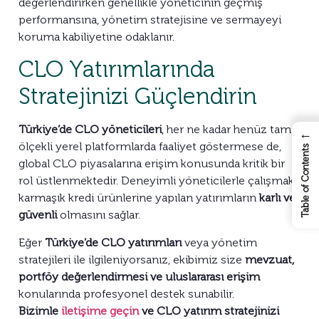
değerlendirirken genellikle yöneticinin geçmiş
performansına, yönetim stratejisine ve sermayeyi
koruma kabiliyetine odaklanır.
CLO Yatırımlarında
Stratejinizi Güçlendirin
Türkiye’de CLO yöneticileri
, her ne kadar henüz tam
←
ölçekli yerel platformlarda faaliyet göstermese de,
Table of Contents
global CLO piyasalarına erişim konusunda kritik bir
rol üstlenmektedir. Deneyimli yöneticilerle çalışmak,
karmaşık kredi ürünlerine yapılan yatırımların
karlı ve
güvenli
olmasını sağlar.
Eğer
Türkiye’de CLO yatırımları
veya yönetim
stratejileri ile ilgileniyorsanız, ekibimiz size
mevzuat,
portföy değerlendirmesi ve uluslararası erişim
konularında profesyonel destek sunabilir.
Bizimle
iletişime geçin
ve CLO yatırım stratejinizi