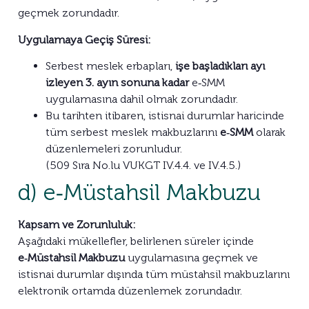
geçmek zorundadır.
Uygulamaya Geçiş Süresi:
Serbest meslek erbapları,
işe başladıkları ayı
izleyen 3. ayın sonuna kadar
e‑SMM
uygulamasına dahil olmak zorundadır.
Bu tarihten itibaren, istisnai durumlar haricinde
tüm serbest meslek makbuzlarını
e‑SMM
olarak
düzenlemeleri zorunludur.
(509 Sıra No.lu VUKGT IV.4.4. ve IV.4.5.)
d) e‑Müstahsil Makbuzu
Kapsam ve Zorunluluk:
Aşağıdaki mükellefler, belirlenen süreler içinde
e‑Müstahsil Makbuzu
uygulamasına geçmek ve
istisnai durumlar dışında tüm müstahsil makbuzlarını
elektronik ortamda düzenlemek zorundadır.