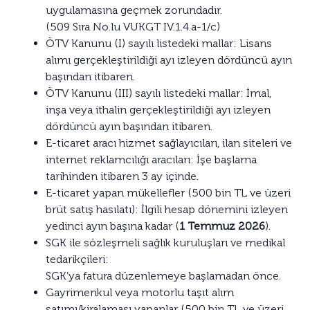
uygulamasına geçmek zorundadır.
(509 Sıra No.lu VUKGT IV.1.4.a-1/c)
ÖTV Kanunu (I) sayılı listedeki mallar: Lisans
alımı gerçekleştirildiği ayı izleyen dördüncü ayın
başından itibaren.
ÖTV Kanunu (III) sayılı listedeki mallar: İmal,
inşa veya ithalin gerçekleştirildiği ayı izleyen
dördüncü ayın başından itibaren.
E-ticaret aracı hizmet sağlayıcıları, ilan siteleri ve
internet reklamcılığı aracıları: İşe başlama
tarihinden itibaren 3 ay içinde.
E-ticaret yapan mükellefler (500 bin TL ve üzeri
brüt satış hasılatı): İlgili hesap dönemini izleyen
yedinci ayın başına kadar (
1 Temmuz 2026
).
SGK ile sözleşmeli sağlık kuruluşları ve medikal
tedarikçileri:
SGK’ya fatura düzenlemeye başlamadan önce.
Gayrimenkul veya motorlu taşıt alım
satımı/kiralaması yapanlar (500 bin TL ve üzeri