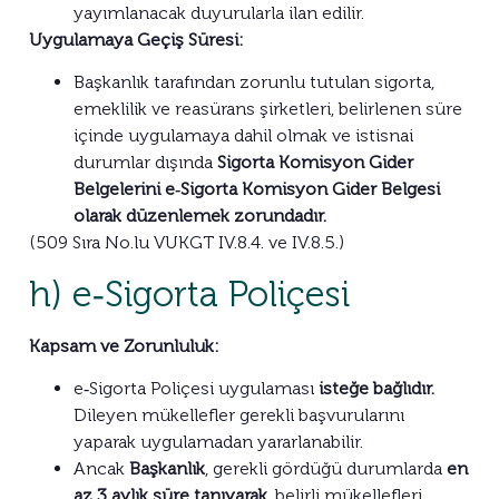
yayımlanacak duyurularla ilan edilir.
Uygulamaya Geçiş Süresi:
Başkanlık tarafından zorunlu tutulan sigorta,
emeklilik ve reasürans şirketleri, belirlenen süre
içinde uygulamaya dahil olmak ve istisnai
durumlar dışında
Sigorta Komisyon Gider
Belgelerini e‑Sigorta Komisyon Gider Belgesi
olarak düzenlemek zorundadır.
(509 Sıra No.lu VUKGT IV.8.4. ve IV.8.5.)
h) e‑Sigorta Poliçesi
Kapsam ve Zorunluluk:
e‑Sigorta Poliçesi uygulaması
isteğe bağlıdır.
Dileyen mükellefler gerekli başvurularını
yaparak uygulamadan yararlanabilir.
Ancak
Başkanlık
, gerekli gördüğü durumlarda
en
az 3 aylık süre tanıyarak
, belirli mükellefleri