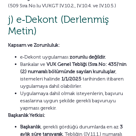
(509 Sıra No.lu VUKGT IV.10.2., IV.10.4. ve IV.10.5.)
j) e‑Dekont (Derlenmiş
Metin)
Kapsam ve Zorunluluk:
e‑Dekont uygulaması
zorunlu değildir.
Bankalar ve
VUK Genel Tebliği (Sıra No: 435)’nin
(2) numaralı bölümünde sayılan kuruluşlar
,
istemeleri halinde
1/1/2025
tarihinden itibaren
uygulamaya dahil olabilirler.
Uygulamaya dahil olmak isteyenlerin, başvuru
esaslarına uygun şekilde gerekli başvuruyu
yapması gerekir.
Başkanlık Yetkisi:
Başkanlık
, gerekli gördüğü durumlarda en az
3
aylık süre tanıyarak
, Tebliğin (IV.11.1.) numaralı