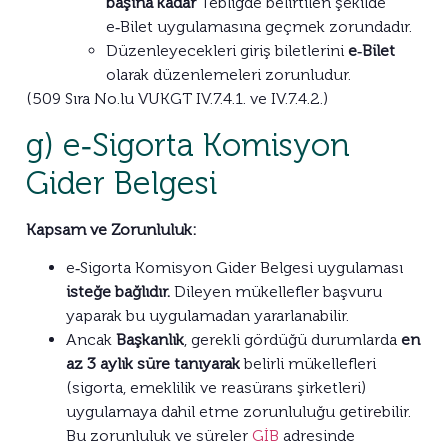
başına kadar
Tebliğde belirtilen şekilde
e‑Bilet uygulamasına geçmek zorundadır.
Düzenleyecekleri giriş biletlerini
e‑Bilet
olarak düzenlemeleri zorunludur.
(509 Sıra No.lu VUKGT IV.7.4.1. ve IV.7.4.2.)
g) e‑Sigorta Komisyon
Gider Belgesi
Kapsam ve Zorunluluk:
e‑Sigorta Komisyon Gider Belgesi uygulaması
isteğe bağlıdır.
Dileyen mükellefler başvuru
yaparak bu uygulamadan yararlanabilir.
Ancak
Başkanlık
, gerekli gördüğü durumlarda
en
az 3 aylık süre tanıyarak
belirli mükellefleri
(sigorta, emeklilik ve reasürans şirketleri)
uygulamaya dahil etme zorunluluğu getirebilir.
Bu zorunluluk ve süreler
GİB
adresinde