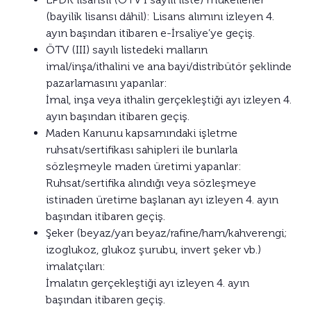
(bayilik lisansı dâhil): Lisans alımını izleyen 4.
ayın başından itibaren e-İrsaliye’ye geçiş.
ÖTV (III) sayılı listedeki malların
imal/inşa/ithalini ve ana bayi/distribütör şeklinde
pazarlamasını yapanlar:
İmal, inşa veya ithalin gerçekleştiği ayı izleyen 4.
ayın başından itibaren geçiş.
Maden Kanunu kapsamındaki işletme
ruhsatı/sertifikası sahipleri ile bunlarla
sözleşmeyle maden üretimi yapanlar:
Ruhsat/sertifika alındığı veya sözleşmeye
istinaden üretime başlanan ayı izleyen 4. ayın
başından itibaren geçiş.
Şeker (beyaz/yarı beyaz/rafine/ham/kahverengi;
izoglukoz, glukoz şurubu, invert şeker vb.)
imalatçıları:
İmalatın gerçekleştiği ayı izleyen 4. ayın
başından itibaren geçiş.