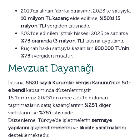
2019’da alınan fabrika binasının 2025’te satışıyla
10 milyon TL kazanç
elde edilirse,
%50’si (5
milyon TL)
vergiden istisnadır.
2021’de edinilen iştirak hissesi 2025’te satılırsa
%75 oranında (3 milyon TL)
istisna uygulanır.
Rüçhan hakkı satışıyla kazanılan
800.000 TL’nin
%75’i
vergiden muaftır.
Mevzuat Dayanağı
İstisna,
5520 sayılı Kurumlar Vergisi Kanunu’nun 5/1-
e bendi
kapsamında düzenlenmiştir.
15 Temmuz 2023’ten önce aktifte bulunan
taşınmazların satış kazançlarının
%25’i
, diğer
varlıkların ise
%75’i
istisnadır.
Düzenleme, Türkiye’de işletmelerin
sermaye
yapılarını güçlendirmelerini
ve
likidite yaratmalarını
desteklemektedir.