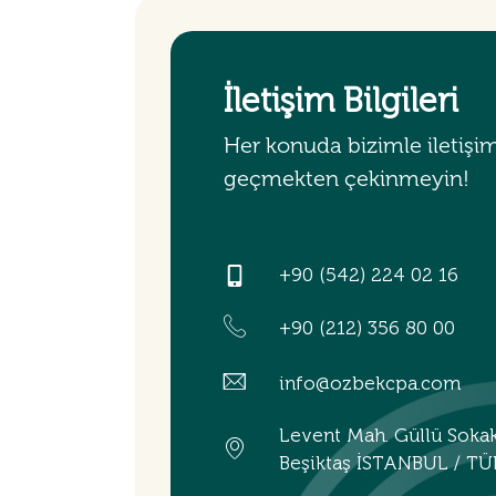
İletişim Bilgileri
Her konuda bizimle iletişi
geçmekten çekinmeyin!
+90 (542) 224 02 16
+90 (212) 356 80 00
info@ozbekcpa.com
Levent Mah. Güllü Soka
Beşiktaş İSTANBUL / TÜ