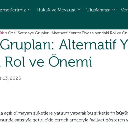
zmetlerimiz
Hukuk ve Mevzuat
Uluslararası
Ver
lık
»
Özel Sermaye Grupları: Alternatif Yatırım Piyasalarındaki Rol ve Ö
rupları: Alternatif Y
i Rol ve Önemi
s 13, 2025
lka açık olmayan şirketlere yatırım yaparak bu şirketlerin
büyüm
sonunda satışıyla getiri elde etmek amacıyla faaliyet gösteren y