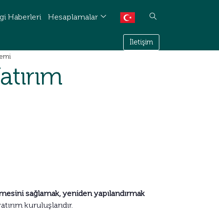
gi Haberleri
Hesaplamalar
İletişim
nemi
atırım
esini sağlamak, yeniden yapılandırmak
atırım kuruluşlarıdır.