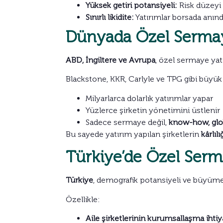
Yüksek getiri potansiyeli:
Risk düzeyi y
Sınırlı likidite:
Yatırımlar borsada anın
Dünyada Özel Serma
ABD, İngiltere ve Avrupa
, özel sermaye yat
Blackstone, KKR, Carlyle ve TPG gibi büyük 
Milyarlarca dolarlık yatırımlar yapar
Yüzlerce şirketin yönetimini üstlenir
Sadece sermaye değil,
know-how, glo
Bu sayede yatırım yapılan şirketlerin
kârlıl
Türkiye’de Özel Serma
Türkiye
, demografik potansiyeli ve büyüme k
Özellikle:
Aile şirketlerinin kurumsallaşma ihtiy