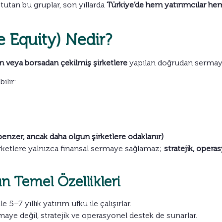
tutan bu gruplar, son yıllarda
Türkiye’de hem yatırımcılar hem
e Equity) Nedir?
n veya borsadan çekilmiş şirketlere
yapılan doğrudan sermaye 
ilir:
benzer, ancak daha olgun şirketlere odaklanır)
 şirketlere yalnızca finansal sermaye sağlamaz;
stratejik, opera
n Temel Özellikleri
e 5–7 yıllık yatırım ufku ile çalışırlar.
aye değil, stratejik ve operasyonel destek de sunarlar.