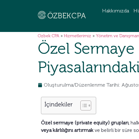
Hakkımızda
Hi
Ozbek CPA
»
Hizmetlerimiz
»
Yönetim ve Danışman
Özel Sermaye G
Piyasalarındak
Oluşturulma/Düzenlenme Tarihi: Ağusto
İçindekiler
Özel sermaye (private equity) grupları
, ha
veya kârlılığını artırmak
ve belirli bir süre 