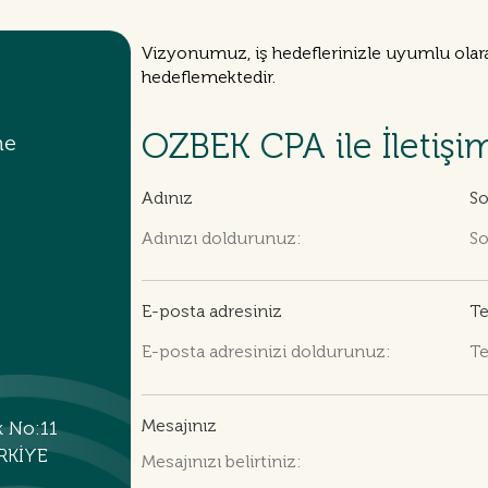
Vizyonumuz, iş hedeflerinizle uyumlu olara
hedeflemektedir.
OZBEK CPA ile İletişi
me
Adınız
So
E-posta adresiniz
Te
Mesajınız
k No:11
RKİYE