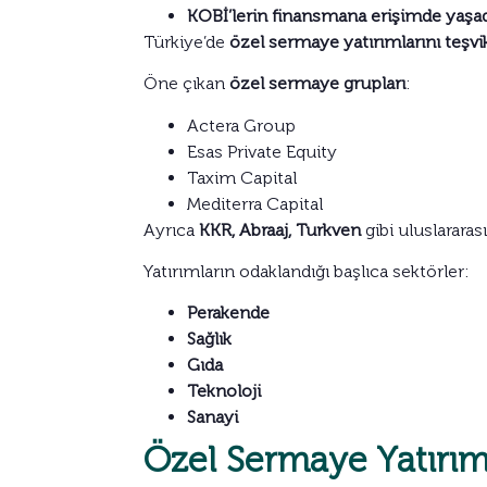
KOBİ’lerin finansmana erişimde yaşad
Türkiye’de
özel sermaye yatırımlarını teşvik
Öne çıkan
özel sermaye grupları
:
Actera Group
Esas Private Equity
Taxim Capital
Mediterra Capital
Ayrıca
KKR, Abraaj, Turkven
gibi uluslararas
Yatırımların odaklandığı başlıca sektörler:
Perakende
Sağlık
Gıda
Teknoloji
Sanayi
Özel Sermaye Yatırımla