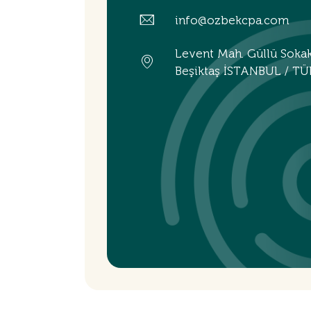
info@ozbekcpa.com
Levent Mah. Güllü Soka
Beşiktaş İSTANBUL / TÜ