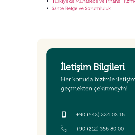
Türkiye’de Muhasebe ve Finans Hizme
Sahte Belge ve Sorumluluk
İletişim Bilgileri
Her konuda bizimle iletişi
geçmekten çekinmeyin!
+90 (542) 224 02 16
+90 (212) 356 80 00