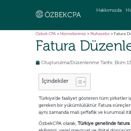
Hakkımızda
Hi
Ozbek CPA
»
Hizmetlerimiz
»
Muhasebe
»
Fatura D
Fatura Düzenl
Oluşturulma/Düzenlenme Tarihi: Ekim 1
İçindekiler
Türkiye’de faaliyet gösteren tüm şirketler i
gereken bir yükümlülüktür. Fatura süreçle
aynı zamanda mali şeffaflık ve kurumsal it
ÖzbekCPA olarak,
Türkiye genelinde fatur
ekibimiz, yerel mevzuat ve dijital dönüşüm 