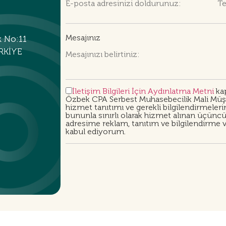
Mesajınız
k No:11
RKİYE
İletişim Bilgileri İçin Aydınlatma Metni
kap
Özbek CPA Serbest Muhasebecilik Mali Müşav
hizmet tanıtımı ve gerekli bilgilendirmeler
bununla sınırlı olarak hizmet alınan üçüncü 
adresime reklam, tanıtım ve bilgilendirme vb
kabul ediyorum.