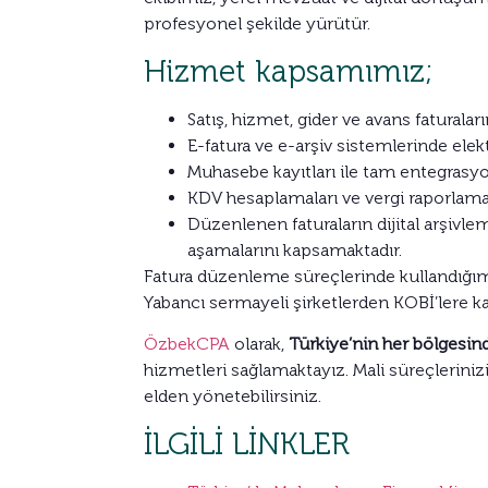
profesyonel şekilde yürütür.
Hizmet kapsamımız;
Satış, hizmet, gider ve avans fatural
E-fatura ve e-arşiv sistemlerinde ele
Muhasebe kayıtları ile tam entegrasy
KDV hesaplamaları ve vergi raporlamal
Düzenlenen faturaların dijital arşivle
aşamalarını kapsamaktadır.
Fatura düzenleme süreçlerinde kullandığımız
Yabancı sermayeli şirketlerden KOBİ’lere ka
ÖzbekCPA
olarak,
Türkiye’nin her bölgesin
hizmetleri sağlamaktayız. Mali süreçlerini
elden yönetebilirsiniz.
İLGİLİ LİNKLER