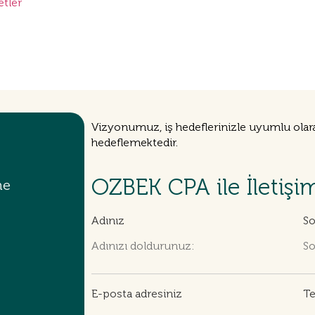
tler
Vizyonumuz, iş hedeflerinizle uyumlu olara
hedeflemektedir.
OZBEK CPA ile İletişi
me
Adınız
So
E-posta adresiniz
Te