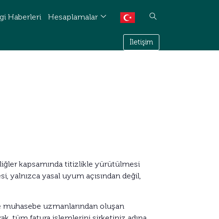
gi Haberleri
Hesaplamalar
İletişim
bliğler kapsamında titizlikle yürütülmesi
i, yalnızca yasal uyum açısından değil,
ve muhasebe uzmanlarından oluşan
k, tüm fatura işlemlerini şirketiniz adına