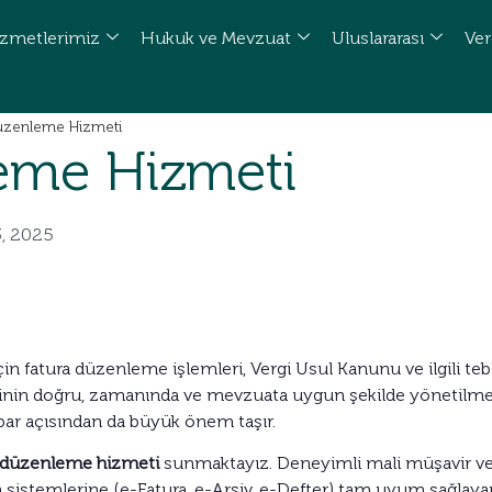
zmetlerimiz
Hukuk ve Mevzuat
Uluslararası
Ver
üzenleme Hizmeti
eme Hizmeti
3, 2025
çin fatura düzenleme işlemleri, Vergi Usul Kanunu ve ilgili te
rinin doğru, zamanında ve mevzuata uygun şekilde yönetilmes
ibar açısından da büyük önem taşır.
a düzenleme hizmeti
sunmaktayız. Deneyimli mali müşavir 
sistemlerine (e-Fatura, e-Arşiv, e-Defter) tam uyum sağlayara