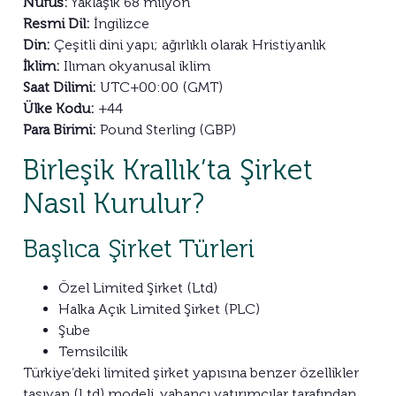
Nüfus:
Yaklaşık 68 milyon
Resmi Dil:
İngilizce
Din:
Çeşitli dini yapı; ağırlıklı olarak Hristiyanlık
İklim:
Ilıman okyanusal iklim
Saat Dilimi:
UTC+00:00 (GMT)
Ülke Kodu:
+44
Para Birimi:
Pound Sterling (GBP)
Birleşik Krallık’ta Şirket
Nasıl Kurulur?
Başlıca Şirket Türleri
Özel Limited Şirket (Ltd)
Halka Açık Limited Şirket (PLC)
Şube
Temsilcilik
Türkiye’deki limited şirket yapısına benzer özellikler
taşıyan (Ltd) modeli, yabancı yatırımcılar tarafından